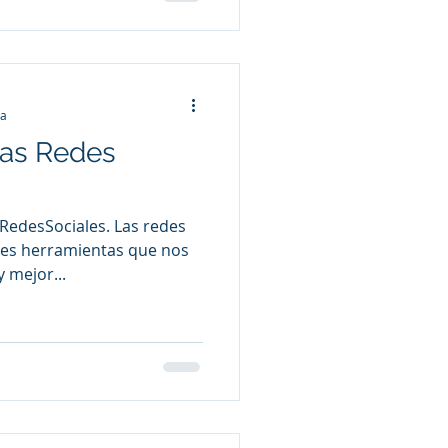
ra
las Redes
sRedesSociales. Las redes
des herramientas que nos
 mejor...