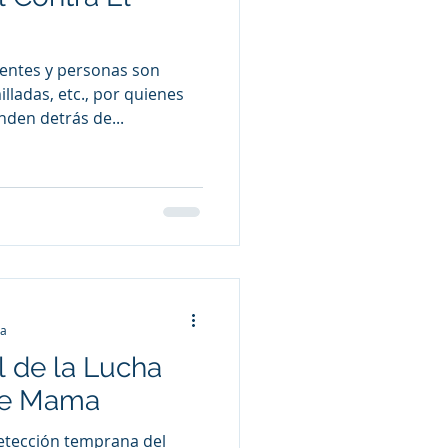
entes y personas son
tc., por quienes
den detrás de...
ra
l de la Lucha
de Mama
tección temprana del