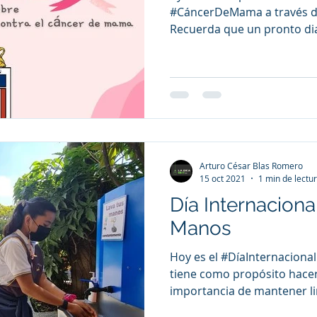
#CáncerDeMama a través de
Recuerda que un pronto dia
Arturo César Blas Romero
15 oct 2021
1 min de lectu
Día Internacion
Manos
Hoy es el #DíaInternacion
tiene como propósito hacer
importancia de mantener li