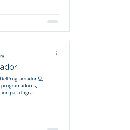
ura
mador
lDelProgramador 💻.
os programadores,
ión para lograr...