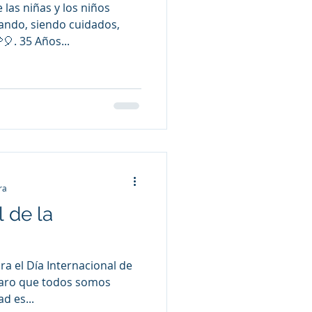
as niñas y los niños
iando, siendo cuidados,
. 35 Años...
ra
l de la
ra el Día Internacional de
claro que todos somos
d es...