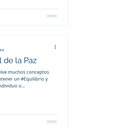
ura
l de la Paz
uelve muchos conceptos
tener un #Equilibrio y
dividuo o...