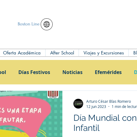
Boston Line
Oferta Académica
After School
Viajes y Excursiones
B
ool
Días Festivos
Noticias
Efemérides
D
Arturo César Blas Romero
12 jun 2023
1 min de lectu
Día Mundial cont
Infantil