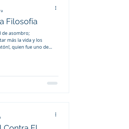
ra
a Filosofía
d de asombro;
ar más la vida y los
tón!, quien fue uno de...
a
l Contra El