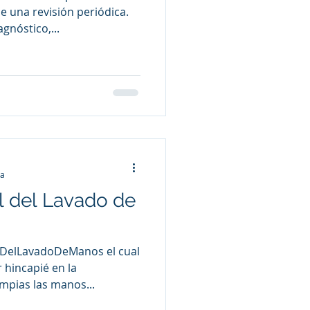
 una revisión periódica.
gnóstico,...
ra
al del Lavado de
alDelLavadoDeManos el cual
 hincapié en la
mpias las manos...