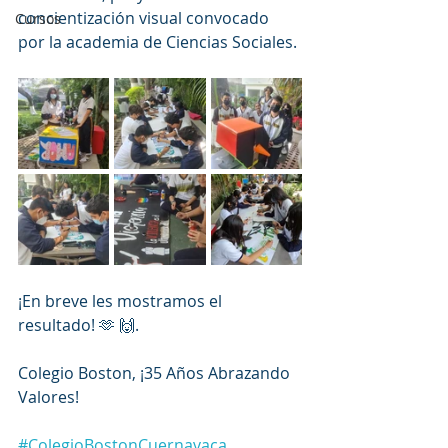
concientización visual convocado 
Cursos
por la academia de Ciencias Sociales.
¡En breve les mostramos el 
resultado! 🫶 🙌.
Colegio Boston, ¡35 Años Abrazando 
Valores!
#ColegioBostonCuernavaca