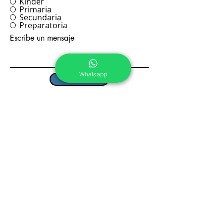
Kínder
Primaria
Secundaria
Preparatoria
Escribe un mensaje
Whatsapp
Enviar
Pre Kínder, Kínder y
Primaria
Calle Tepoztlán No. 5, Col.