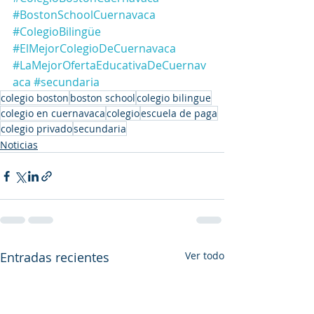
#BostonSchoolCuernavaca
#ColegioBilingüe
#ElMejorColegioDeCuernavaca
#LaMejorOfertaEducativaDeCuernav
aca
#secundaria
colegio boston
boston school
colegio bilingue
colegio en cuernavaca
colegio
escuela de paga
colegio privado
secundaria
Noticias
Entradas recientes
Ver todo