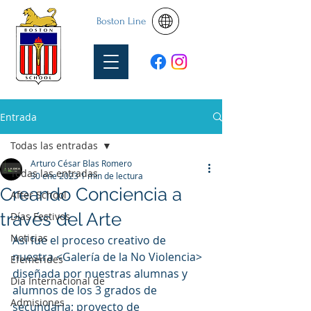
Boston Line
Entrada
Todas las entradas
Arturo César Blas Romero
Todas las entradas
30 ene 2023
1 min de lectura
Creando Conciencia a
After School
través del Arte
Días Festivos
Noticias
Así fue el proceso creativo de 
nuestra <Galería de la No Violencia> 
Efemérides
diseñada por nuestras alumnas y 
Día Internacional de
alumnos de los 3 grados de 
Admisiones
secundaria; proyecto de 