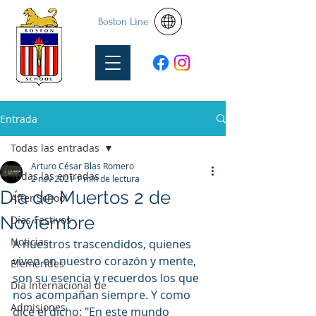
Boston Line
Entrada
Todas las entradas
Arturo César Blas Romero
Todas las entradas
2 nov 2021
1 min de lectura
Día de Muertos 2 de
After School
Noviembre
Días Festivos
Noticias
A nuestros trascendidos, quienes 
viven en nuestro corazón y mente, 
Efemérides
son su esencia y recuerdos los que 
Día Internacional de
nos acompañan siempre. Y como 
Admisiones
dice el dicho: "En este mundo 