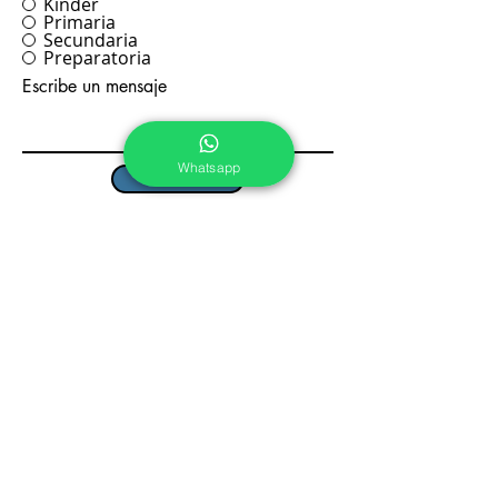
Kínder
Primaria
Secundaria
Preparatoria
Escribe un mensaje
Whatsapp
Enviar
Pre Kínder, Kínder y
Primaria
Calle Tepoztlán No. 5, Col.