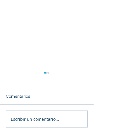
Comentarios
Winter Break is
Escribir un comentario...
🎄 ¡FELIZ navidad a
todas y todos! 🎄