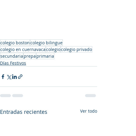
colegio boston
colegio bilingue
colegio en cuernavaca
colegio
colegio privado
secundaria
prepa
primaria
Días Festivos
Entradas recientes
Ver todo