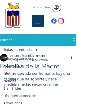
Boston Line
Entrada
Todas las entradas
Arturo César Blas Romero
Todas las entradas
9 may 2022
1 min de lectura
Feliz Día de la Madre!
After School
Detrás de cada ser humano, hay una 
Días Festivos
familia que da soporte y hace 
Noticias
posible que las cosas sucedan.
Efemérides
Día Internacional de
Admisiones