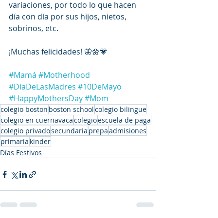
variaciones, por todo lo que hacen 
día con día por sus hijos, nietos, 
sobrinos, etc.
¡Muchas felicidades! 🦋🌼💗
#Mamá
#Motherhood
#DíaDeLasMadres
#10DeMayo
#HappyMothersDay
#Mom
colegio boston
boston school
colegio bilingue
colegio en cuernavaca
colegio
escuela de paga
colegio privado
secundaria
prepa
admisiones
primaria
kinder
Días Festivos