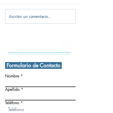
Winter Break is
Escribir un comentario...
🎄 ¡FELIZ navidad a
todas y todos! 🎄
CONTÁCTANOS
Formulario de Contacto
Nombre
Apellido
Teléfono