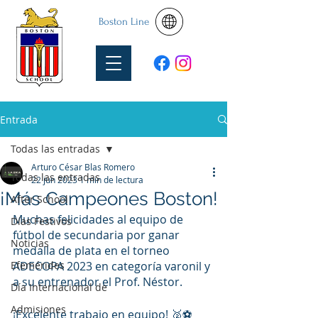
Boston Line
Entrada
Todas las entradas
Arturo César Blas Romero
Todas las entradas
22 jun 2023
1 min de lectura
¡Más Campeones Boston!
After School
Muchas felicidades al equipo de 
Días Festivos
fútbol de secundaria por ganar 
Noticias
medalla de plata en el torneo 
Efemérides
ADECOPA 2023 en categoría varonil y 
a su entrenador el Prof. Néstor.
Día Internacional de
Admisiones
¡Excelente trabajo en equipo! 🥈⚽️