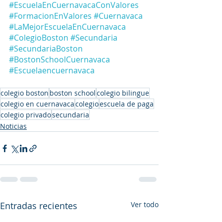
#EscuelaEnCuernavacaConValores
#FormacionEnValores
#Cuernavaca
#LaMejorEscuelaEnCuernavaca
#ColegioBoston
#Secundaria
#SecundariaBoston
#BostonSchoolCuernavaca
#Escuelaencuernavaca
colegio boston
boston school
colegio bilingue
colegio en cuernavaca
colegio
escuela de paga
colegio privado
secundaria
Noticias
Entradas recientes
Ver todo