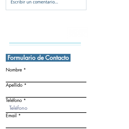
Escribir un comentario...
🎄 ¡FELIZ navidad a
Navidad en la
todas y todos! 🎄
Secundaria Bos
CONTÁCTANOS
Formulario de Contacto
Nombre
Apellido
Teléfono
Email