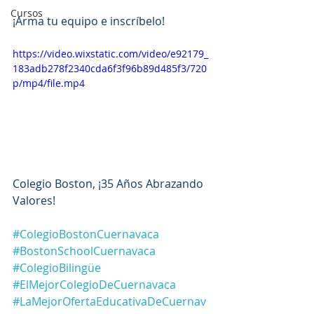
Cursos
¡Arma tu equipo e inscríbelo!
https://video.wixstatic.com/video/e92179_
183adb278f2340cda6f3f96b89d485f3/720
p/mp4/file.mp4
Colegio Boston, ¡35 Años Abrazando 
Valores!
#ColegioBostonCuernavaca
#BostonSchoolCuernavaca
#ColegioBilingüe
#ElMejorColegioDeCuernavaca
#LaMejorOfertaEducativaDeCuernav