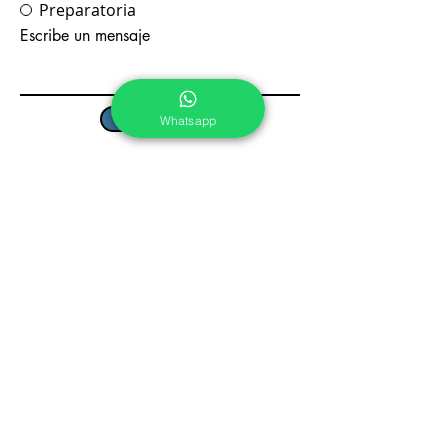
Preparatoria
Escribe un mensaje
Enviar
Whatsapp
Pre Kínder, Kínder y
Primaria
Calle Tepoztlán No. 5, Col.
Chapultepec Cuernavaca, Morelos.