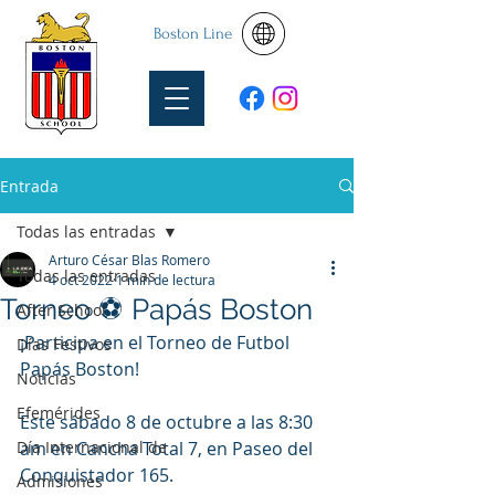
Boston Line
Entrada
Todas las entradas
Arturo César Blas Romero
Todas las entradas
4 oct 2022
1 min de lectura
Torneo ⚽ Papás Boston
After School
¡Participa en el Torneo de Futbol 
Días Festivos
Papás Boston!
Noticias
Efemérides
Este sábado 8 de octubre a las 8:30 
Día Internacional de
am en Cancha Total 7, en Paseo del 
Conquistador 165.
Admisiones