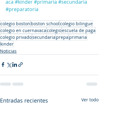
aca
#kinder
#primaria
#secundaria
#preparatoria
colegio boston
boston school
colegio bilingue
colegio en cuernavaca
colegio
escuela de paga
colegio privado
secundaria
prepa
primaria
kinder
Noticias
Entradas recientes
Ver todo