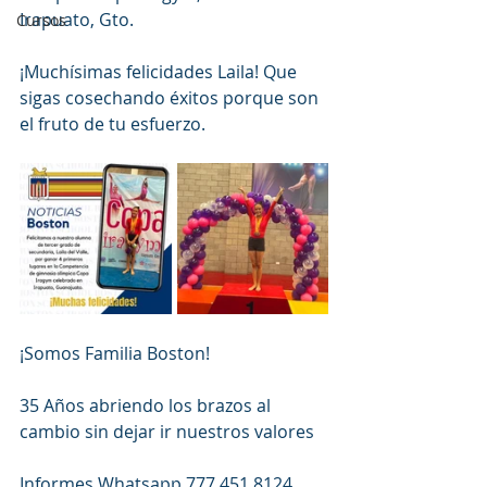
Irapuato, Gto.
Cursos
¡Muchísimas felicidades Laila! Que 
sigas cosechando éxitos porque son 
el fruto de tu esfuerzo.
¡Somos Familia Boston!
35 Años abriendo los brazos al 
cambio sin dejar ir nuestros valores
Informes Whatsapp 777 451 8124