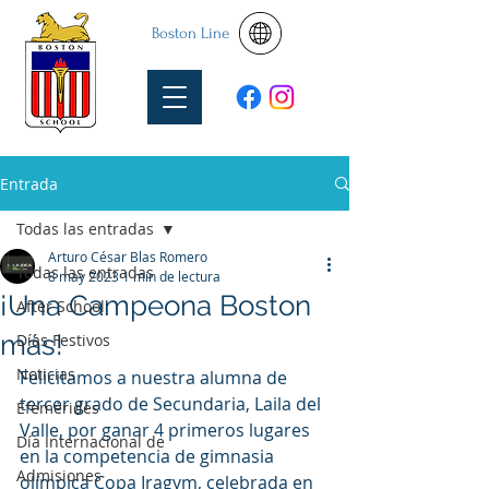
Boston Line
Entrada
Todas las entradas
Arturo César Blas Romero
Todas las entradas
8 may 2023
1 min de lectura
¡Una Campeona Boston
After School
más!
Días Festivos
Noticias
Felicitamos a nuestra alumna de 
tercer grado de Secundaria, Laila del 
Efemérides
Valle, por ganar 4 primeros lugares 
Día Internacional de
en la competencia de gimnasia 
Admisiones
olímpica Copa Iragym, celebrada en 