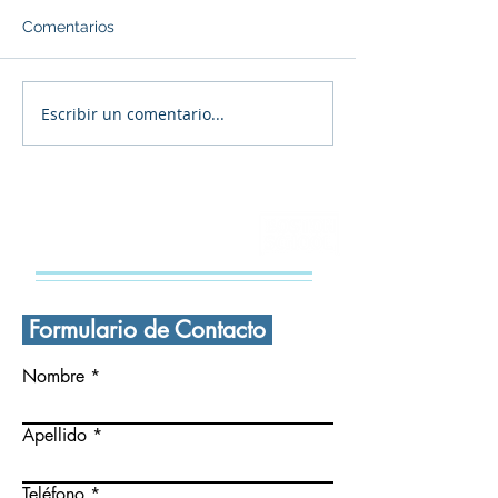
Comentarios
Escribir un comentario...
🎄 ¡FELIZ navidad a
Navidad en la
todas y todos! 🎄
Secundaria Bos
CONTÁCTANOS
Formulario de Contacto
Nombre
Apellido
Teléfono