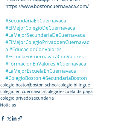
https://www.bostoncuernavaca.com/
#SecundariaEnCuernavaca
#ElMejorColegioDeCuernavaca
#LaMejorSecundariaDeCuernavaca
#ElMejorColegioPrivadoenCuernavac
a
#EducacionConValores
#EscuelaEnCuernavacaConValores
#FormacionEnValores
#Cuernavaca
#LaMejorEscuelaEnCuernavaca
#ColegioBoston
#SecundariaBoston
colegio boston
boston school
colegio bilingue
colegio en cuernavaca
colegio
escuela de paga
colegio privado
secundaria
Noticias