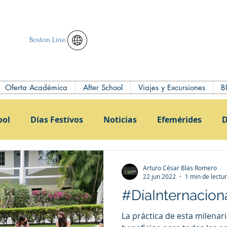
Boston Line
Oferta Académica
After School
Viajes y Excursiones
B
ool
Días Festivos
Noticias
Efemérides
D
Arturo César Blas Romero
22 jun 2022
1 min de lectu
#DíaInternacio
La práctica de esta milenar