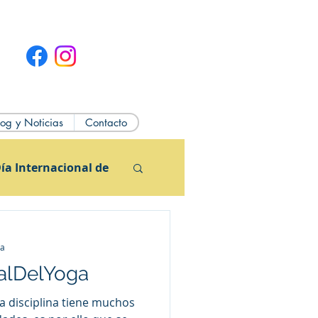
log y Noticias
Contacto
ía Internacional de
ra
nalDelYoga
ia disciplina tiene muchos