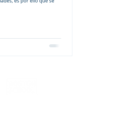
dades, es por ello que se
eparatoria
Atlacomulco s/n Col.
ultepec Cuernavaca, Morelos.