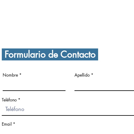
Tel. 
Tel. (777) 756 76 19
prep
secundaria@boston.edu.mx
Formulario de Contacto
Nombre
Apellido
Teléfono
Email