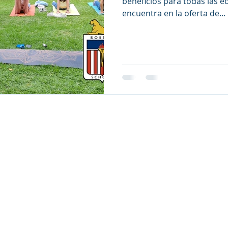
beneficios para todas las e
encuentra en la oferta de...
CONTÁCTANOS
imaria
Secundaria
Pr
epec
Av. 
San Juan No. 94, Col. Chapultepec,
Chap
Cuernavaca, Morelos.