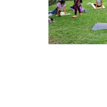
Pre Kínder, Kínder y Pr
Calle Tepoztlán No. 5, Col. Chapult
Cuernavaca, Morelos.