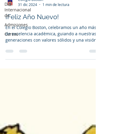
Día
31 dic 2024
1 min de lectura
Internacional
de
¡Feliz Año Nuevo!
Admisiones
En el Colegio Boston, celebramos un año más
de excelencia académica, guiando a nuestras
Cursos
generaciones con valores sólidos y una visión
de...