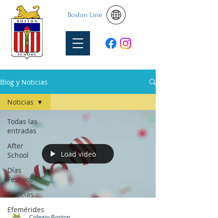
Boston Line
Blog y Noticias
Noticias
Todas las
entradas
After
Load video
School
Días
Festivos
Noticias
Efemérides
Colegio Boston