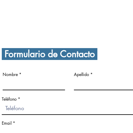
Tel. 
Tel. (777) 756 76 19
prep
secundaria@boston.edu.mx
Formulario de Contacto
Nombre
Apellido
Teléfono
Email