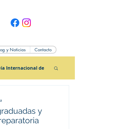
log y Noticias
Contacto
ía Internacional de
ra
 graduadas y
eparatoria