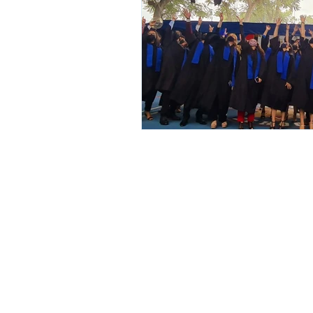
Pre Kínder, Kínder y Pr
Calle Tepoztlán No. 5, Col. Chapult
Cuernavaca, Morelos.