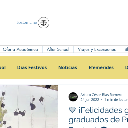
Boston Line
Oferta Académica
After School
Viajes y Excursiones
B
ool
Días Festivos
Noticias
Efemérides
D
Arturo César Blas Romero
24 jun 2022
1 min de lectu
💙 ¡Felicidades
graduados de Pr