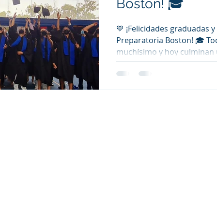
Boston! 🎓
💙 ¡Felicidades graduadas 
Preparatoria Boston! 🎓 To
muchísimo y hoy culminan u
CONTÁCTANOS
imaria
Secundaria
Pr
epec
Av. 
San Juan No. 94, Col. Chapultepec,
Chap
Cuernavaca, Morelos.