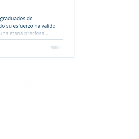
y graduados de
do su esfuerzo ha valido
na etapa preciosa...
eparatoria
Atlacomulco s/n Col.
ultepec Cuernavaca, Morelos.