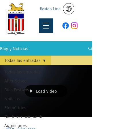
Boston Line
Blog y Noticias
Todas las entradas
Todas las entradas
After School
Días Festivos
Load video
Noticias
Efemérides
Día Internacional de
Admisiones
Admisiones