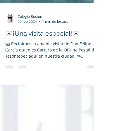
Colegio Boston
20 feb 2024
1 min de lectura
✉️¡Una visita especial!✉️
✉️ Recibimos la amable visita de Don Felipe
García quien es Cartero de la Oficina Postal de
Tezontepec aquí en nuestra ciudad. ✏️...