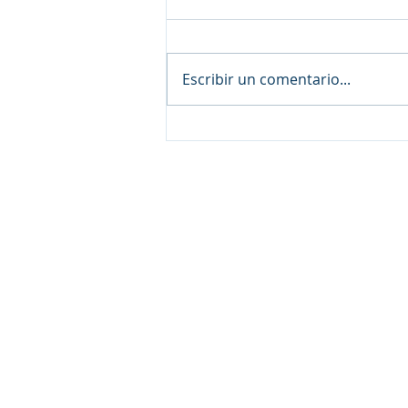
Escribir un comentario...
¡Feliz Año Nuevo!
Pre Kínder, Kínder y Pr
Calle Tepoztlán No. 5, Col. Chapult
Cuernavaca, Morelos.
Tel. (777) 316 2445