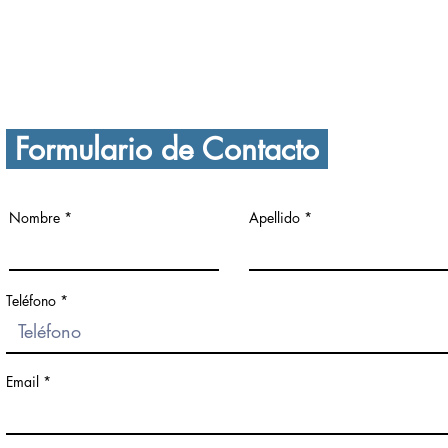
prep
secundaria@boston.edu.mx
Formulario de Contacto
Nombre
Apellido
Teléfono
Email