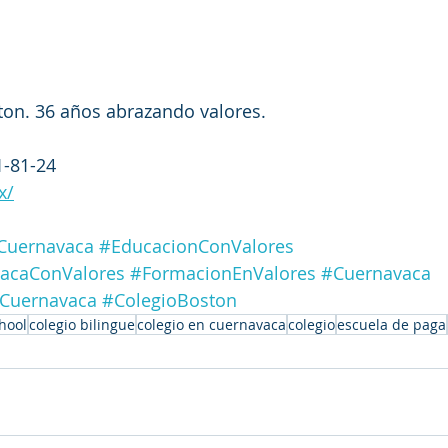
on. 36 años abrazando valores.
1-81-24
x/
Cuernavaca
#EducacionConValores
acaConValores
#FormacionEnValores
#Cuernavaca
Cuernavaca
#ColegioBoston
hool
colegio bilingue
colegio en cuernavaca
colegio
escuela de paga