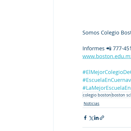
Somos Colegio Bost
Informes 📲 777-45
www.boston.edu.m
#ElMejorColegioDe
#EscuelaEnCuernav
#LaMejorEscuelaEn
colegio boston
boston sc
Noticias