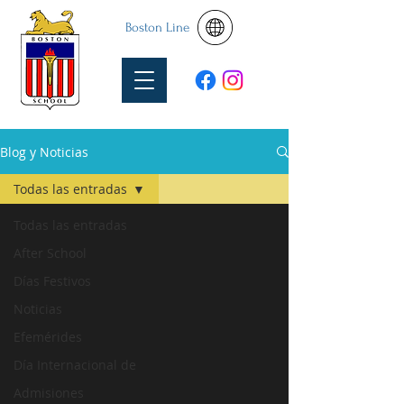
Boston Line
Blog y Noticias
Todas las entradas
Todas las entradas
After School
Días Festivos
Noticias
Efemérides
Día Internacional de
Admisiones