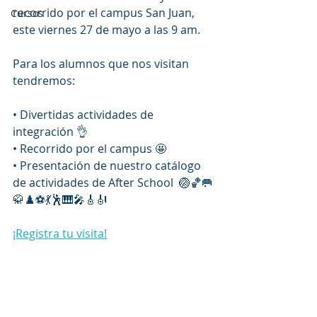
recorrido por el campus San Juan, 
Cursos
este viernes 27 de mayo a las 9 am.
Para los alumnos que nos visitan 
tendremos:
• Divertidas actividades de 
integración 👌
• Recorrido por el campus 🤩
• Presentación de nuestro catálogo 
de actividades de After School  🏐🏀🥅
🥋♟️⚽️💃🕺🎹🎤🎸🎻
¡Registra tu visita!