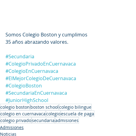
Somos Colegio Boston y cumplimos 
35 años abrazando valores. 
#Secundaria
#ColegioPrivadoEnCuernavaca
#ColegioEnCuernavaca
#ElMejorColegioDeCuernavaca
#ColegioBoston
#SecundariaEnCuernavaca
#JuniorHighSchool
colegio boston
boston school
colegio bilingue
colegio en cuernavaca
colegio
escuela de paga
colegio privado
secundaria
admisiones
Admisiones
Noticias