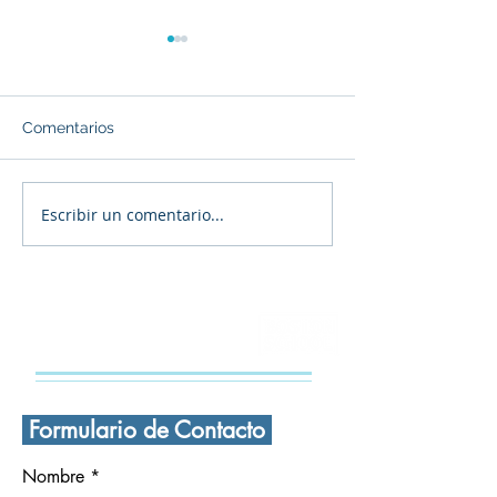
Comentarios
Escribir un comentario...
🎄 ¡FELIZ navidad a
Navidad en la
todas y todos! 🎄
Secundaria Bos
CONTÁCTANOS
Formulario de Contacto
Nombre