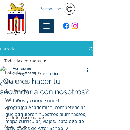
Boston Line
Entrada
Todas las entradas
Admisiones
Todas las entradas
24 may 2022
1 min de lectura
¿Quieres hacer tu
After School
secundaria con nosotros?
Días Festivos
Noticias
Visítanos y conoce nuestro 
Programa Académico, competencias 
Efemérides
que adquieren nuestros alumnas/os, 
Día Internacional de
mapa curricular, viajes,  catálogo de 
Admisiones
actividades de After School y 