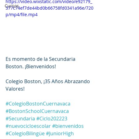
https://video.wixstatic.com/video/e92179_
Cursos
377c74ef7de44bd0b66758fd0341a96e/720
p/mp4/file.mp4
Es momento de la Secundaria 
Boston. ¡Bienvenidos!
Colegio Boston, ¡35 Años Abrazando 
Valores!
#ColegioBostonCuernavaca
#BostonSchoolCuernavaca
#Secundaria
#Ciclo202223
#nuevocicloescolar
#bienvenidos
#ColegioBilingüe
#JuniorHigh