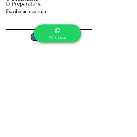
Preparatoria
Escribe un mensaje
Enviar
Whatsapp
Pre Kínder, Kínder y
Primaria
Calle Tepoztlán No. 5, Col.
Chapultepec Cuernavaca, Morelos.