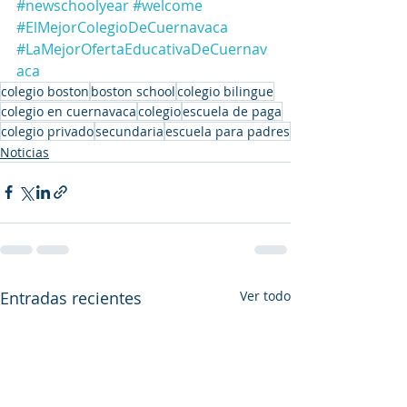
#newschoolyear
#welcome
#ElMejorColegioDeCuernavaca
#LaMejorOfertaEducativaDeCuernav
aca
colegio boston
boston school
colegio bilingue
colegio en cuernavaca
colegio
escuela de paga
colegio privado
secundaria
escuela para padres
Noticias
Entradas recientes
Ver todo