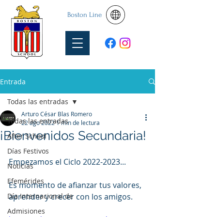
Boston Line
Entrada
Todas las entradas
Arturo César Blas Romero
Todas las entradas
22 ago 2022
1 min de lectura
¡Bienvenidos Secundaria!
After School
Días Festivos
Empezamos el Ciclo 2022-2023...
Noticias
Efemérides
Es momento de afianzar tus valores, 
Día Internacional de
aprender y crecer con los amigos.
Admisiones