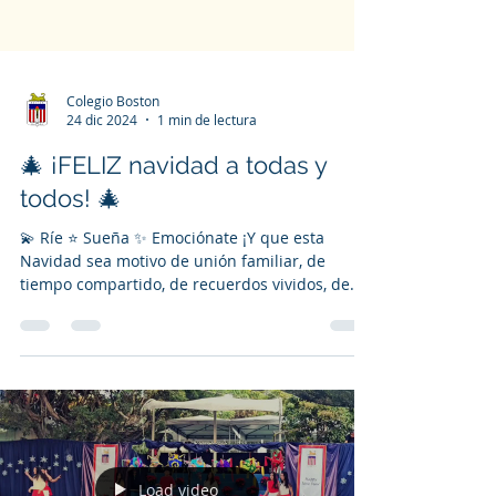
Colegio Boston
24 dic 2024
1 min de lectura
🎄 ¡FELIZ navidad a todas y
todos! 🎄
💫 Ríe ⭐️ Sueña ✨️ Emociónate ¡Y que esta
Navidad sea motivo de unión familiar, de
tiempo compartido, de recuerdos vividos, de
paz,...