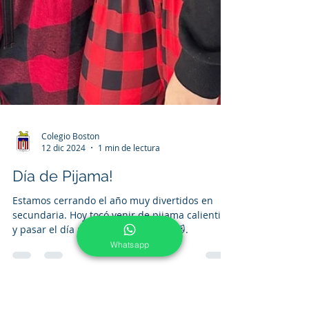
Colegio Boston
12 dic 2024
1 min de lectura
Whatsapp
Día de Pijama!
Estamos cerrando el año muy divertidos en
secundaria. Hoy tocó venir de pijama calientita