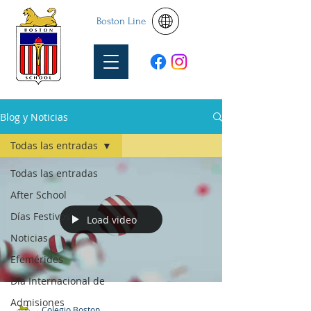
Boston Line
Blog y Noticias
Todas las entradas
Todas las entradas
After School
Días Festivos
Load video
Noticias
Efemérides
Día Internacional de
Admisiones
Colegio Boston