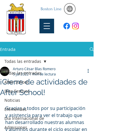
Boston Line
Entrada
Todas las entradas
Arturo César Blas Romero
Todas las entradas
5 jul 2022
1 min de lectura
¡Cierre de actividades de
After School
After School!
Días Festivos
Noticias
Gracias a todos por su participación 
Efemérides
y asistencia para ver el trabajo que 
Día Internacional de
han desarrollado nuestras alumnas 
Admisiones
y alumnos durante el ciclo escolar en 