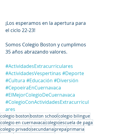
¡Los esperamos en la apertura para 
el ciclo 22-23!
Somos Colegio Boston y cumplimos 
35 años abrazando valores. 
#ActividadesExtracurriculares
#ActividadesVespertinas
#Deporte
#Cultura
#Educación
#Diversión
#CepoeiraEnCuernavaca
#ElMejorColegioDeCuernavaca
#ColegioConActividadesExtracurricul
ares
colegio boston
boston school
colegio bilingue
colegio en cuernavaca
colegio
escuela de paga
colegio privado
secundaria
prepa
primaria