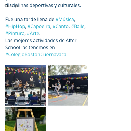
disciplinas deportivas y culturales. 
Cursos
Fue una tarde llena de 
#Música
, 
#HipHop
, 
#Capoeira
, 
#Canto
, 
#Baile
, 
#Pintura
, 
#Arte
. 
Las mejores actividades de After 
School las tenemos en 
#ColegioBostonCuernavaca
. 