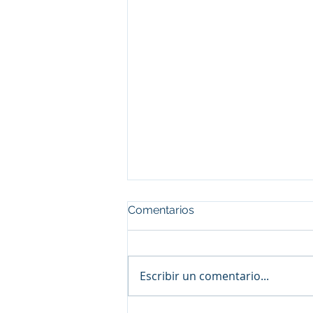
Comentarios
Escribir un comentario...
¡Feliz Año Nuevo!