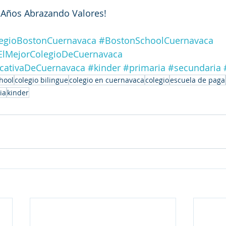
5 Años Abrazando Valores!
egioBostonCuernavaca
#BostonSchoolCuernavaca
ElMejorColegioDeCuernavaca
cativaDeCuernavaca
#kinder
#primaria
#secundaria
hool
colegio bilingue
colegio en cuernavaca
colegio
escuela de paga
ia
kinder