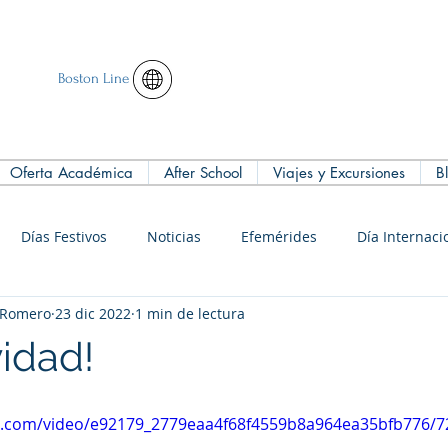
Boston Line
Oferta Académica
After School
Viajes y Excursiones
B
Días Festivos
Noticias
Efemérides
Día Internaci
s Romero
23 dic 2022
1 min de lectura
vidad!
tic.com/video/e92179_2779eaa4f68f4559b8a964ea35bfb776/7