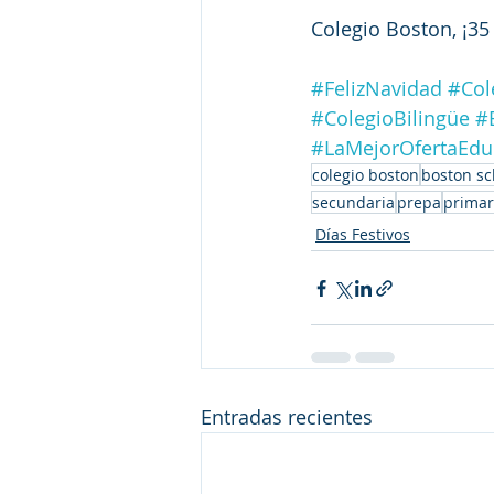
Colegio Boston, ¡3
#FelizNavidad
#Col
#ColegioBilingüe
#
#LaMejorOfertaEdu
colegio boston
boston sc
secundaria
prepa
primar
Días Festivos
Entradas recientes