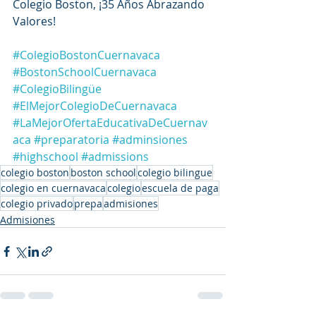
Colegio Boston, ¡35 Años Abrazando 
Valores!
#ColegioBostonCuernavaca
#BostonSchoolCuernavaca
#ColegioBilingüe
#ElMejorColegioDeCuernavaca
#LaMejorOfertaEducativaDeCuernav
aca
#preparatoria
#adminsiones
#highschool
#admissions
colegio boston
boston school
colegio bilingue
colegio en cuernavaca
colegio
escuela de paga
colegio privado
prepa
admisiones
Admisiones