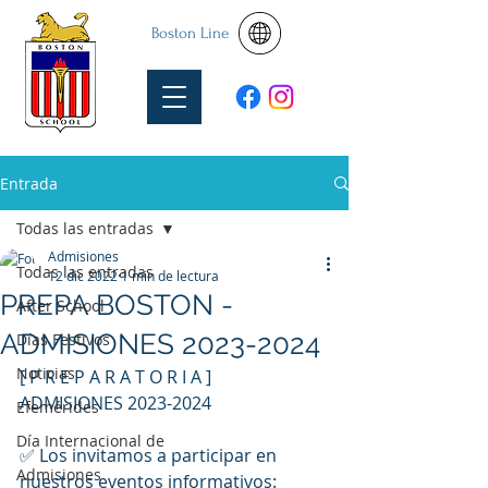
Boston Line
Entrada
Todas las entradas
Admisiones
Todas las entradas
12 dic 2022
1 min de lectura
PREPA BOSTON -
After School
ADMISIONES 2023-2024
Días Festivos
Noticias
[ P R E P A R A T O R I A ]
ADMISIONES 2023-2024
Efemérides
Día Internacional de
✅️ Los invitamos a participar en 
Admisiones
nuestros eventos informativos: 