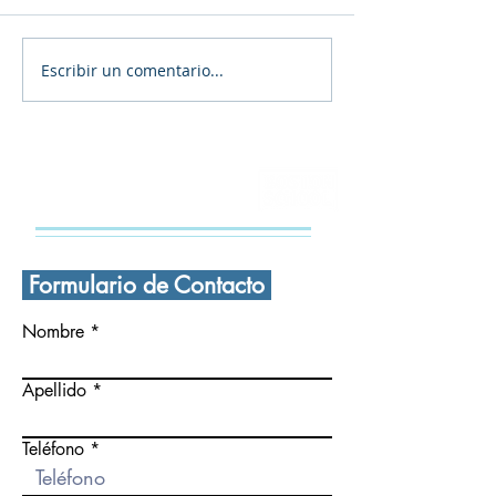
Escribir un comentario...
Examen de Admisión
📚📒🎭🔬¡Conoc
Secundaria y Prepa
Proyecto Educa
Boston
Boston!🧪🖌️🎨🏅
CONTÁCTANOS
Formulario de Contacto
Nombre
Apellido
Teléfono