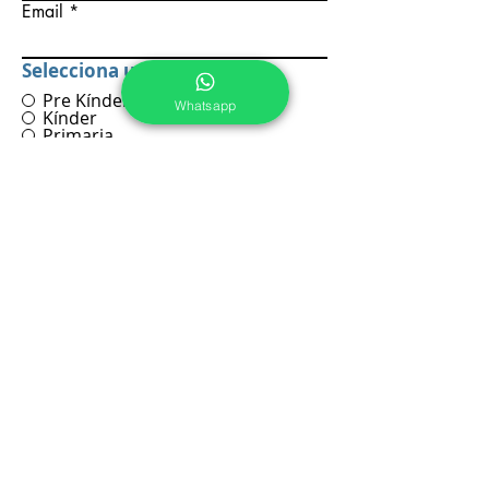
Email
Selecciona una opción
*
Pre Kínder
Whatsapp
Kínder
Primaria
Secundaria
Preparatoria
Escribe un mensaje
Enviar