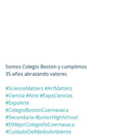
Somos Colegio Boston y cumplimos 
35 años abrazando valores. 
#ScienceMatters
#ArtMatters
#Ciencia
#Arte
#ExpoCiencias
#ExpoArte
#ColegioBostonCuernavaca
#Secundaria
#JuniorHighSchool
#ElMejorColegioFeCuernavaca
#CuidadoDelMedioAmbiente