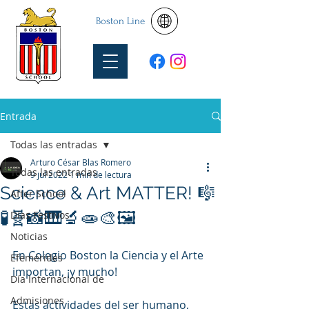
Boston Line
Entrada
Todas las entradas
Arturo César Blas Romero
Todas las entradas
9 jul 2022
1 min de lectura
Science & Art MATTER! 🎼
After School
🧪🧬📸🎹🔬🧫🎨🖼
Días Festivos
Noticias
En Colegio Boston la Ciencia y el Arte 
Efemérides
importan, ¡y mucho!
Día Internacional de
Admisiones
Estas actividades del ser humano, 