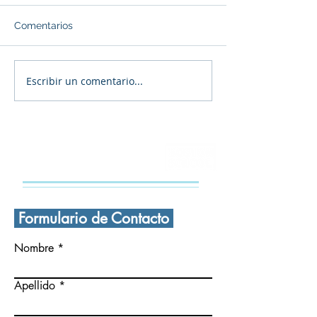
Comentarios
Escribir un comentario...
🎄 ¡FELIZ navidad a
Navidad en la
todas y todos! 🎄
Secundaria Bos
CONTÁCTANOS
Formulario de Contacto
Nombre
Apellido