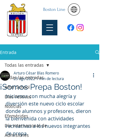
Boston Line
Entrada
Todas las entradas
Arturo César Blas Romero
Todas las entradas
23 ago 2022
1 min de lectura
¡Somos Prepa Boston!
After School
Iniciamos con mucha alegría y 
Días Festivos
diversión este nuevo ciclo escolar 
Noticias
donde alumnos y profesores, dieron 
Efemérides
la bienvenida con actividades 
Día Internacional de
recreativas a los nuevos integrantes 
de prepa. 
Admisiones