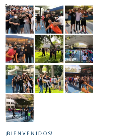
Cursos
¡B I E N V E N I D O S!