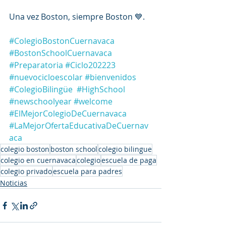
Una vez Boston, siempre Boston 💙.
#ColegioBostonCuernavaca
#BostonSchoolCuernavaca
#Preparatoria
#Ciclo202223
#nuevocicloescolar
#bienvenidos
#ColegioBilingüe
#HighSchool
#newschoolyear
#welcome
#ElMejorColegioDeCuernavaca
#LaMejorOfertaEducativaDeCuernav
aca
colegio boston
boston school
colegio bilingue
colegio en cuernavaca
colegio
escuela de paga
colegio privado
escuela para padres
Noticias