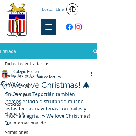
Boston Line
Entrada
Todas las entradas
Colegio Boston
Todas las entradas
13 dic 2024
1 min de lectura
🎅 We love Christmas! 🎄
After School
En Campus Tepoztlán también 
Días Festivos
hemos estado disfrutando mucho 
Noticias
estas fechas navideñas con bailes y 
Efemérides
mucha alegría. 🎅 We love Christmas! 
Día Internacional de
🎄.
Admisiones