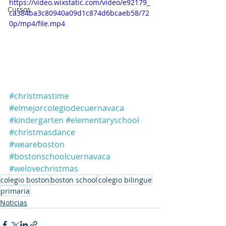
https://video.wixstatic.com/video/e92179_
Cursos
ca384ba3c80940a09d1c874d6bcaeb58/72
0p/mp4/file.mp4
#christmastime
#elmejorcolegiodecuernavaca
#kindergarten
#elementaryschool
#christmasdance
#weareboston
#bostonschoolcuernavaca
#welovechristmas
colegio boston
boston school
colegio bilingue
primaria
Noticias