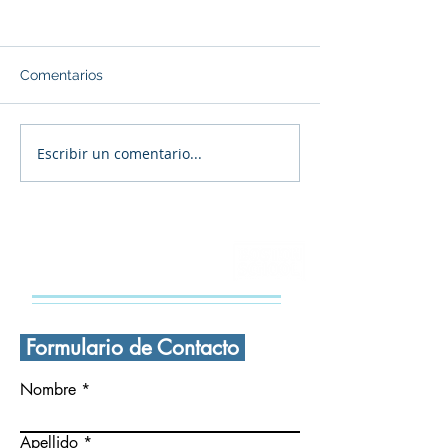
Comentarios
Escribir un comentario...
🎄 ¡FELIZ navidad a
Navidad en la
todas y todos! 🎄
Secundaria Bos
CONTÁCTANOS
Formulario de Contacto
Nombre
Apellido